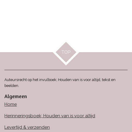
TOP
Auteursrecht op het invulboek; Houden van is voor altijd, tekst en
beelden.
Algemeen
Home
Herinneringsboek; Houden van is voor altijd
Levertijd & verzenden